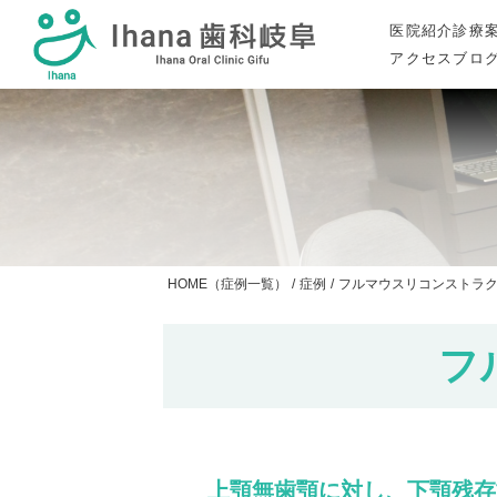
医院紹介
診療
アクセス
ブロ
HOME（症例一覧）
/
症例
/
フルマウスリコンストラ
フ
上顎無歯顎に対し、下顎残存