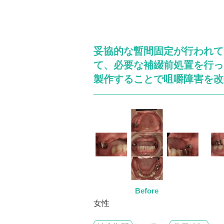
妥協的な暫間固定が行われて
て、必要な補綴前処置を行っ
製作することで咀嚼障害を改
Before
女性