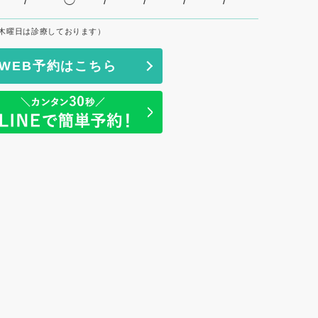
/
◯
/
/
/
/
木曜日は診療しております）
WEB予約はこちら