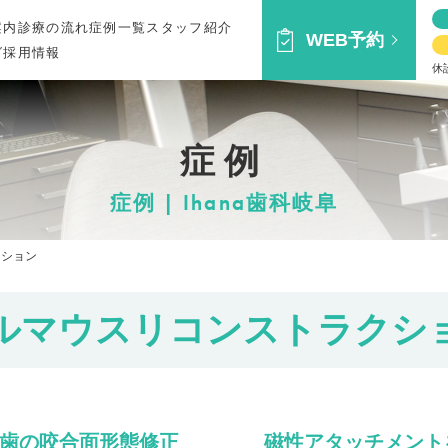
案内
診療の流れ
症例一覧
スタッフ紹介
WEB予約
グ
採用情報
休
症例
症例 | Ihana歯科岐阜
クション
ルマウスリコンストラクシ
歯の咬合面形態修正
磁性アタッチメント