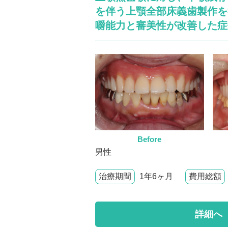
を伴う上顎全部床義歯製作を
嚼能力と審美性が改善した症
Before
男性
治療期間
1年6ヶ月
費用総額
詳細へ