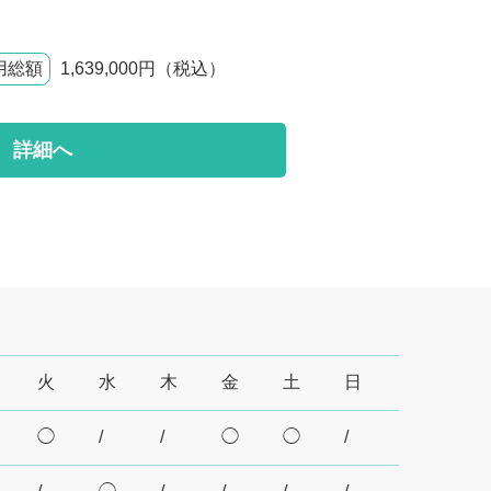
用総額
1,639,000円（税込）
詳細へ
火
水
木
金
土
日
◯
/
/
◯
◯
/