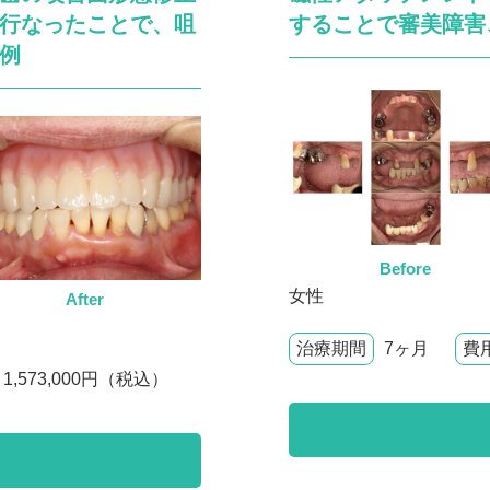
行なったことで、咀
することで審美障害
例
Before
女性
After
治療期間
7ヶ月
費
1,573,000円（税込）