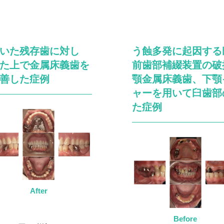
いた残存歯に対し
う蝕多発に起因する
た上で金属床義歯を
前歯部補綴装置の破
善した症例
顎金属床義歯、下顎
ャーを用いて臼歯部
た症例
After
Before