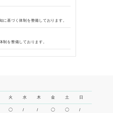
知に基づく体制を整備しております。
体制を整備しております。
、所定の体制を整備しております。
制を整備しております。
火
水
木
金
土
日
切に実施する体制を整備しております。
◯
/
/
◯
◯
/