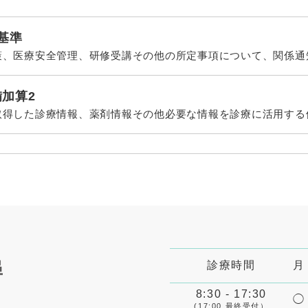
基準
策、医療安全管理、研修受講その他の所定事項について、関係通
加算2
取得した診療情報、薬剤情報その他必要な情報を診療に活用する
療安全管理、緊急時対応及び連携保険医療機関との連携について
策として、器具等の洗浄、消毒、滅菌及び感染防止に係る管理体
診療時間
月
に係る施設基準
関係する指針等を踏まえ、患者様の状態及び診療内容に応じて適
8:30 - 17:30
◯
(17:00 最終受付）