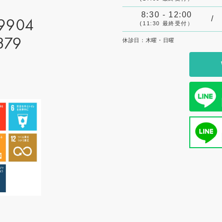
8:30 - 12:00
/
-9904
(11:30 最終受付）
歯科治療時における全身状態の把握及び管理を行う体制を整備し
379
休診日：木曜・日曜
予防、口腔機能管理及び在宅歯科医療等に対応するための体制を
れる患者様に対し、必要に応じて口腔機能に係る実地指導を行う
診療、在宅療養に係る口腔管理及び関係機関との連携を行う体制
管理を要する場合に、歯科治療時の全身状態に配慮した管理を行