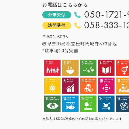
お電話はこちらから
歯科治療時医療管理料
050-1721
外来受付
全身的な管理を要する患者様に対し、
058-333-1
訪問受付
口腔管理体制強化加算
〒501-6035
継続的な口腔管理、歯科疾患の重症化
岐阜県羽島郡笠松町円城寺873番地
*駐車場10台完備
口腔機能実地指導料
口腔機能の発達不全又は低下が認めら
在宅療養支援歯科診療所1
通院が困難な患者様に対する歯科訪問
在宅患者歯科治療時医療管理料
在宅療養中の患者様であって全身的な
当法人はSDGs達成のための活動に取り組んでいます