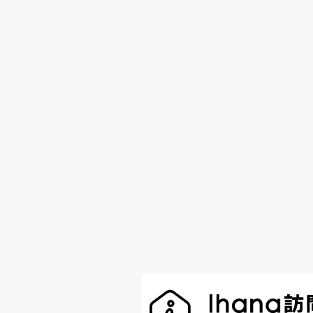
在宅医療DX情報活用加算
在宅歯科医療において、オンライン資
ります。
地域医療連携体制加算
地域の医療機関、介護関係者その他関
歯科訪問診療料に係る施設基準
通院が困難な患者様に対し、居宅、施
歯科口腔リハビリテーション料2
顎関節症その他所定の疾患等に対し、
手術用顕微鏡加算
所定の歯科治療において、必要に応じ