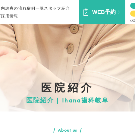
案内
診療の流れ
症例一覧
スタッフ紹介
WEB予約
グ
採用情報
休
医院紹介
医院紹介 | Ihana歯科岐阜
About us