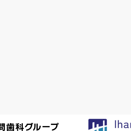
格確認等システムにより取得した診療情報等を活用し、計画的な
係機関と連携し、患者様の状態に応じた歯科医療を提供する体制
設等において歯科診療及び口腔管理を行う体制を整備しておりま
必要に応じて歯科口腔リハビリテーションを実施する体制を整備
て手術用顕微鏡を用いた処置を実施する体制を整備しております