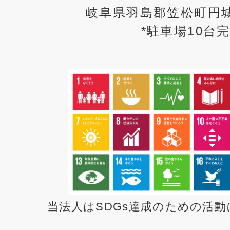
岐阜県羽島郡笠松町円城
*駐車場10台
当法人はSDGs達成のための活