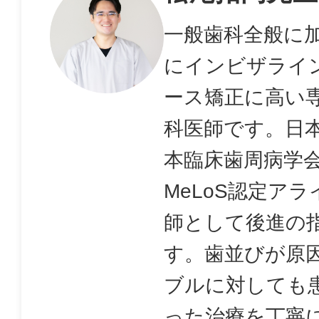
一般歯科全般に
にインビザライ
ース矯正に高い
科医師です。日
本臨床歯周病学
MeLoS認定ア
師として後進の
す。歯並びが原
ブルに対しても
った治療を丁寧