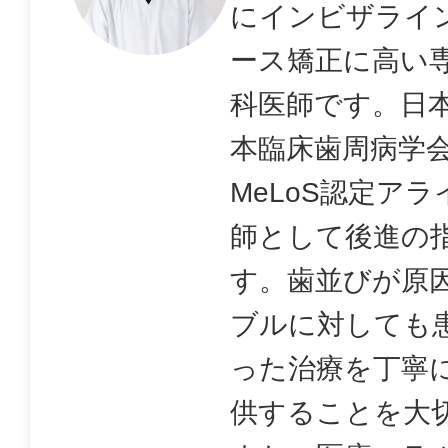
にインビザライ
ース矯正に高い
科医師です。日
本臨床歯周病学
MeLoS認定ア
師として後進の
す。歯並びが原
ブルに対しても
った治療を丁寧
供することを大