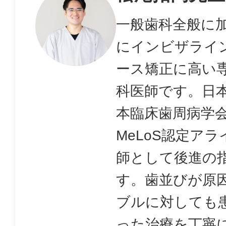
一般歯科全般に
にインビザライ
ース矯正に高い
科医師です。日
本臨床歯周病学
MeLoS認定ア
師として後進の
す。歯並びが原
ブルに対しても
った治療を丁寧