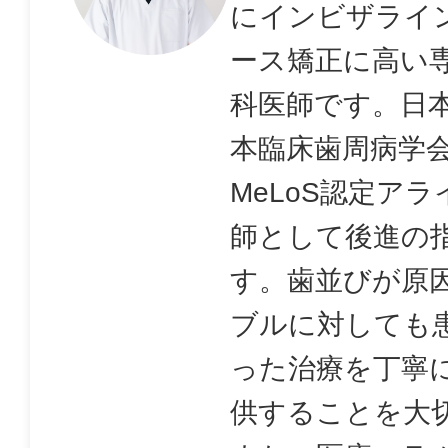
にインビザライ
ース矯正に高い
科医師です。日
本臨床歯周病学
MeLoS認定ア
師として後進の
す。歯並びが原
ブルに対しても
った治療を丁寧
供することを大