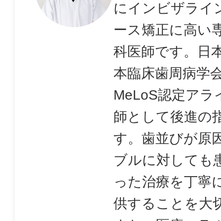
にインビザライ
ース矯正に高い
科医師です。日
本臨床歯周病学
MeLoS認定ア
師として後進の
す。歯並びが原
ブルに対しても
った治療を丁寧
供することを大