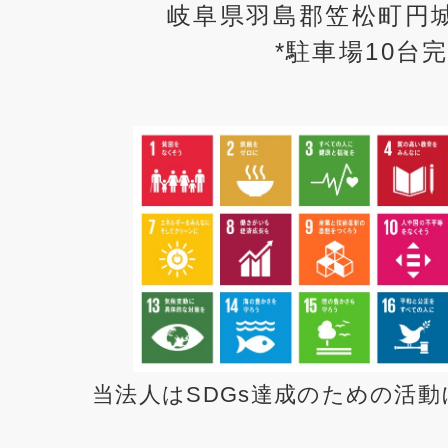
岐阜県羽島郡笠松町円城
*駐車場10台
当法人はSDGs達成のための活