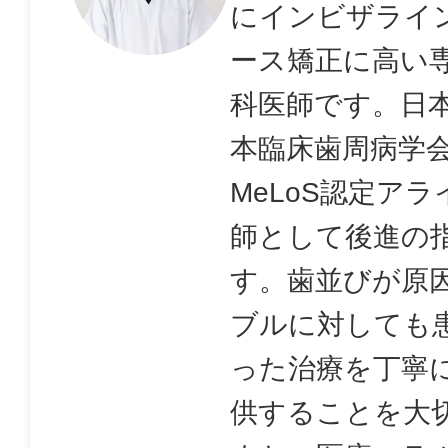
にインビザライ
ース矯正に高い
科医師です。日
本臨床歯周病学
MeLoS認定ア
師として後進の
す。歯並びが原
ブルに対しても
った治療を丁寧
供することを大